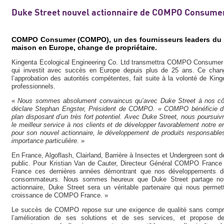
Duke Street nouvel actionnaire de COMPO Consume
COMPO Consumer (COMPO), un des fournisseurs leaders du ma
maison en Europe, change de propriétaire.
Kingenta Ecological Engineering Co. Ltd transmettra COMPO Consumer à
qui investit avec succès en Europe depuis plus de 25 ans. Ce change
l’approbation des autorités compétentes, fait suite à la volonté de Kin
professionnels.
«
Nous sommes absolument convaincus qu’avec Duke Street à nos côt
déclare Stephan Engster, Président de COMPO. « COMPO bénéficie d’e
plan disposant d’un très fort potentiel. Avec Duke Street, nous poursuivr
le meilleur service à nos clients et de développer favorablement not
pour son nouvel actionnaire, le développement de produits responsable
importance particulière.
»
En France, Algoflash, Clairland, Barrière à Insectes et Undergreen son
public. Pour Kristian Van de Cauter, Directeur Général COMPO France
France ces dernières années démontrant que nos développements de
consommateurs. Nous sommes heureux que Duke Street partage not
actionnaire, Duke Street sera un véritable partenaire qui nous permett
croissance de COMPO France. »
Le succès de COMPO repose sur une exigence de qualité sans compromi
l’amélioration de ses solutions et de ses services, et propose 