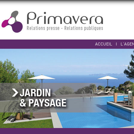
ACCUEIL
I
L'AGE