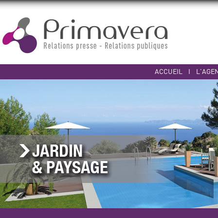
ACCUEIL
I
L'AGE