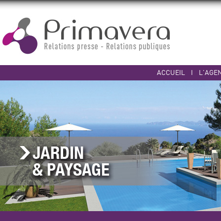
ACCUEIL
I
L'AGE