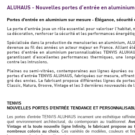
ALUHAUS - Nouvelles portes d’entrée en aluminiu
Portes d'entrée en aluminium sur mesure - Élégance, sécurité e
La porte d'entrée joue un rôle essentiel pour valoriser l'habitat, 
sa décoration, renforcer la sécurité et les performances énergétiq
Spécialisée dans la production de menuiseries en aluminium, 
devenue au fil des années un acteur majeur en France. Alliant él
portes d'entrée en aluminium personnalisables TENVIS ALUHAUS
garantissant d'excellentes performances thermiques, une longé
contre les intrusions.
Pleines ou semi-vitrées, contemporaines aux lignes épurées ou 
portes d'entrée TENVIS ALUHAUS, fabriquées sur mesure, offrent u
gré des envies. Le fabricant propose différentes lignes de portes
Classic, Natura, Groove, Vintage et les 3 dernières nouveautés de la
TENVIS
NOUVELLES PORTES D'ENTRÉE TENDANCE ET PERSONNALISAB
Les portes d'entrée TENVIS ALUHAUS incarnent une esthétique raffinée
quel environnement architectural, du contemporain au traditionnel.
Ave
Vintage et la toute nouvelle ligne Infinity, le fabricant propose a
nombreux coloris au choix.
Ces variétés de modèles, couleurs et fini