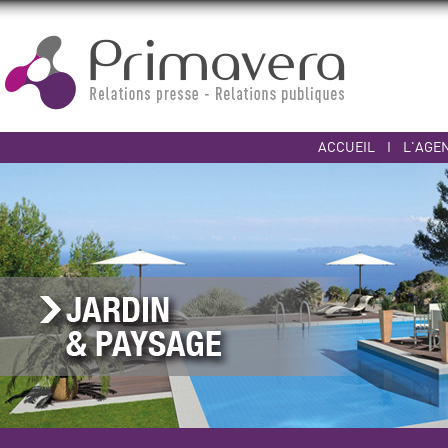
ACCUEIL
I
L'AGE