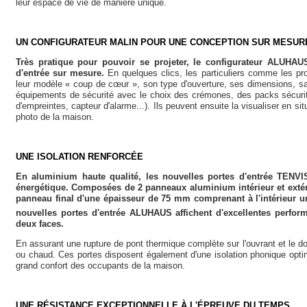
leur espace de vie de manière unique.
UN CONFIGURATEUR MALIN POUR UNE CONCEPTION SUR MESUR
Très pratique pour pouvoir se projeter, le configurateur ALUHAUS
d'entrée sur mesure.
En quelques clics, les particuliers comme les pro
leur modèle « coup de cœur », son type d'ouverture, ses dimensions, sa 
équipements de sécurité avec le choix des crémones, des packs sécurit
d'empreintes, capteur d'alarme...). Ils peuvent ensuite la visualiser en si
photo de la maison.
UNE ISOLATION RENFORCÉE
En aluminium haute qualité, les nouvelles portes d'entrée TENVIS
énergétique. Composées de 2 panneaux aluminium intérieur et extéri
panneau final d'une épaisseur de 75 mm comprenant à l'intérieur u
nouvelles portes d'entrée ALUHAUS affichent d'excellentes perfo
deux faces.
En assurant une rupture de pont thermique complète sur l'ouvrant et le do
ou chaud. Ces portes disposent également d'une isolation phonique optimal
grand confort des occupants de la maison.
UNE RÉSISTANCE EXCEPTIONNELLE À L'ÉPREUVE DU TEMPS