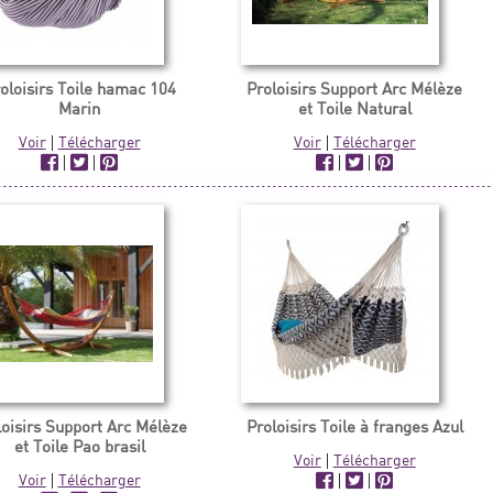
oloisirs Toile hamac 104
Proloisirs Support Arc Mélèze
Marin
et Toile Natural
Voir
|
Télécharger
Voir
|
Télécharger
|
|
|
|
loisirs Support Arc Mélèze
Proloisirs Toile à franges Azul
et Toile Pao brasil
Voir
|
Télécharger
Voir
|
Télécharger
|
|