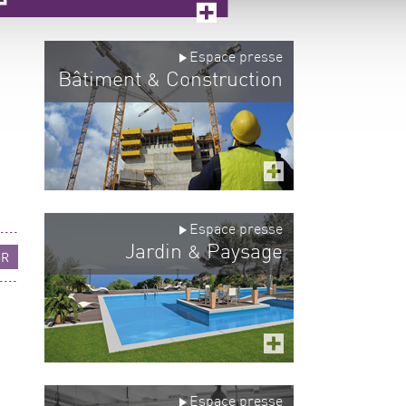
Espace presse
Bâtiment
Construction
&
Espace presse
Jardin
Paysage
&
UR
Espace presse