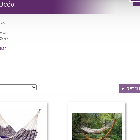
 Océo
aux
25 40
25 49
s.fr
RETO