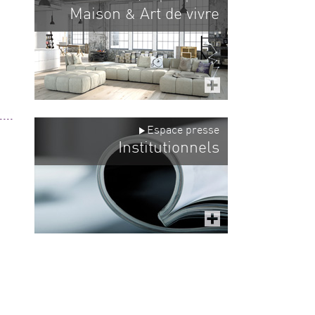
Maison
Art de vivre
&
Espace presse
Institutionnels