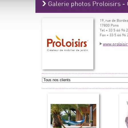
Galerie photos Proloisirs -
19, rue de Borde
17800 Pons
Tel + 33 5 46 96 
Fax + 33 5 46 96 
www.proloisir