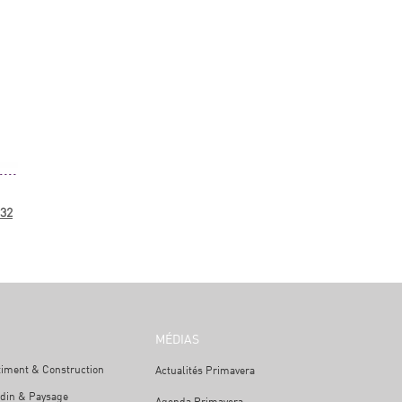
32
MÉDIAS
timent & Construction
Actualités Primavera
rdin & Paysage
Agenda Primavera