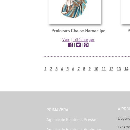
Proloisirs Chaise Hamac Ipe
P
Voir
|
Télécharger
|
|
1
2
3
4
5
6
7
8
9
10
11
12
13
14
A PRO
PRIMAVERA
L'agenc
Agence de Relations Presse
Experti
Agence de Relations Publiques