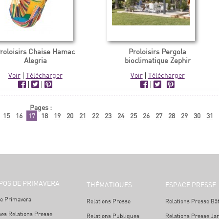
roloisirs Chaise Hamac
Proloisirs Pergola
Alegria
bioclimatique Zephir
Voir
|
Télécharger
Voir
|
Télécharger
|
|
|
|
Pages :
15
16
17
18
19
20
21
22
23
24
25
26
27
28
29
30
31
POS DE PRIMAVERA
THÉMATIQUES
ESPACE PRESSE
e Primavera
Relations Presse
Relations Presse Bâ
ses Relations Presse
Relations Publiques
Relations Presse Ja