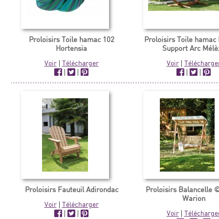
Proloisirs Toile hamac 102
Proloisirs Toile hamac
Hortensia
Support Arc Mélè
Voir
|
Télécharger
Voir
|
Télécharge
|
|
|
|
Proloisirs Fauteuil Adirondac
Proloisirs Balancelle 
Warion
Voir
|
Télécharger
|
|
Voir
|
Télécharge