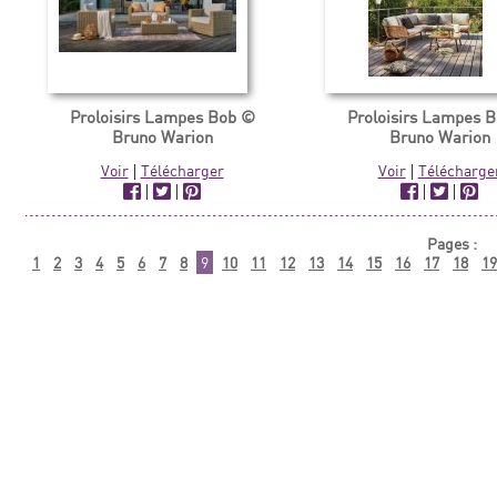
Proloisirs Lampes Bob ©
Proloisirs Lampes 
Bruno Warion
Bruno Warion
Voir
|
Télécharger
Voir
|
Télécharge
|
|
|
|
Pages :
1
2
3
4
5
6
7
8
9
10
11
12
13
14
15
16
17
18
19