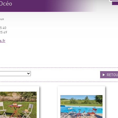
 Océo
aux
25 40
25 49
s.fr
RETO