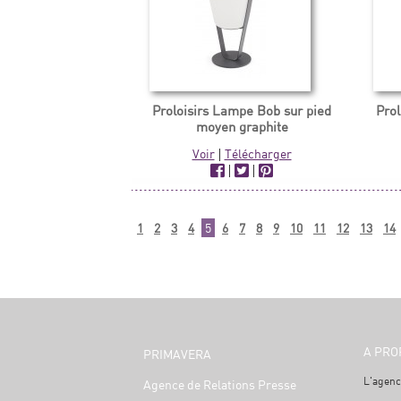
Proloisirs Lampe Bob sur pied
Prol
moyen graphite
Voir
|
Télécharger
|
|
1
2
3
4
5
6
7
8
9
10
11
12
13
14
A PRO
PRIMAVERA
L'agenc
Agence de Relations Presse