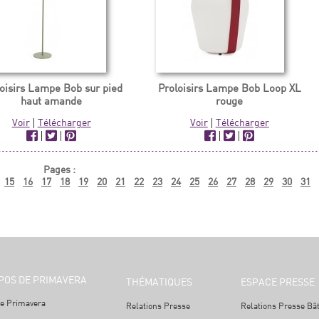
oisirs Lampe Bob sur pied
Proloisirs Lampe Bob Loop XL
haut amande
rouge
Voir
|
Télécharger
Voir
|
Télécharger
|
|
|
|
Pages :
15
16
17
18
19
20
21
22
23
24
25
26
27
28
29
30
31
POS DE PRIMAVERA
THÉMATIQUES
ESPACE PRESSE
e Primavera
Relations Presse
Relations Presse Bâ