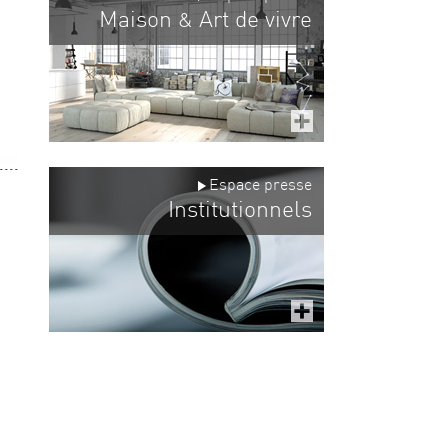
Maison
Art de vivre
&
Espace presse
Institutionnels