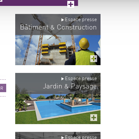
Espace presse
Bâtiment
Construction
&
Espace presse
Jardin
Paysage
&
UR
Espace presse