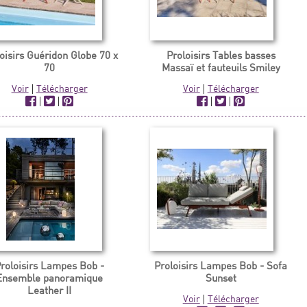
oisirs Guéridon Globe 70 x
Proloisirs Tables basses
70
Massaï et fauteuils Smiley
Voir
|
Télécharger
Voir
|
Télécharger
|
|
|
|
roloisirs Lampes Bob -
Proloisirs Lampes Bob - Sofa
Ensemble panoramique
Sunset
Leather II
Voir
|
Télécharger