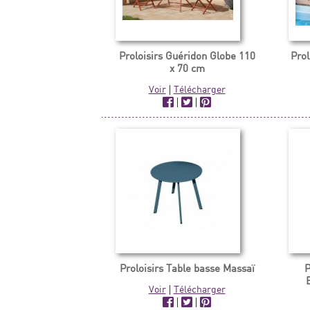
Proloisirs Guéridon Globe 110
Prol
x 70 cm
Voir
|
Télécharger
|
|
Proloisirs Table basse Massaï
P
Voir
|
Télécharger
|
|