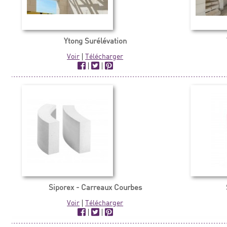
Ytong Surélévation
Voir
|
Télécharger
|
|
Siporex - Carreaux Courbes
Voir
|
Télécharger
|
|