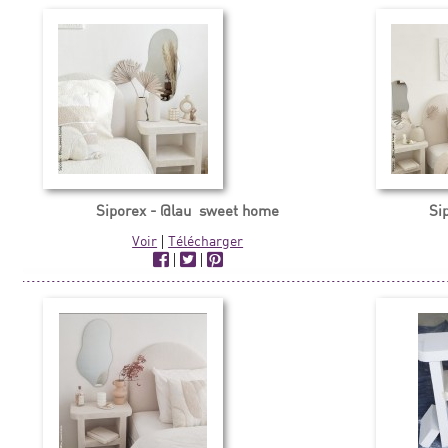
Siporex - @lau_sweet home
Si
Voir
|
Télécharger
|
|