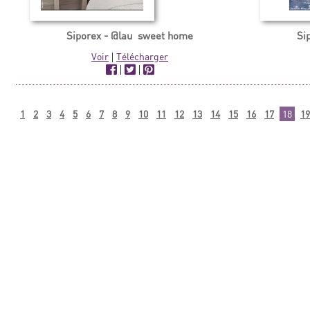
Siporex - @lau_sweet home
Si
Voir
|
Télécharger
|
|
1
2
3
4
5
6
7
8
9
10
11
12
13
14
15
16
17
18
19