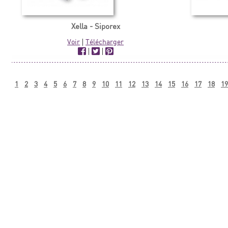
Xella - Siporex
Voir
|
Télécharger
|
|
1
2
3
4
5
6
7
8
9
10
11
12
13
14
15
16
17
18
19