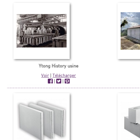
Ytong History usine
Voir
|
Télécharger
|
|