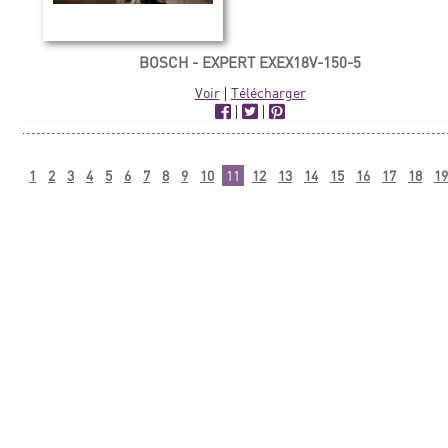
BOSCH - EXPERT EXEX18V-150-5
Voir
|
Télécharger
|
|
1
2
3
4
5
6
7
8
9
10
11
12
13
14
15
16
17
18
19