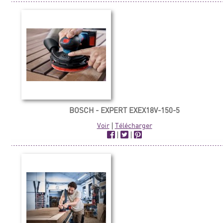
BOSCH - EXPERT EXEX18V-150-5
Voir
|
Télécharger
|
|