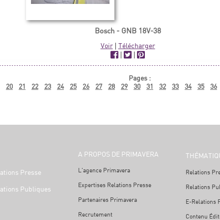
Bosch - GNB 18V-38
Voir
|
Télécharger
|
|
Pages :
20
21
22
23
24
25
26
27
28
29
30
31
32
33
34
35
36
A PROPOS DE PRIMAVERA
THÉMATIQ
L'agence Primavera
ations Presse
Relations Pr
Expertises Relations Presse
Relations Pu
ations Publiques
Partenaires Primavera
E-Relations 
Recrutement
Contenu Édit