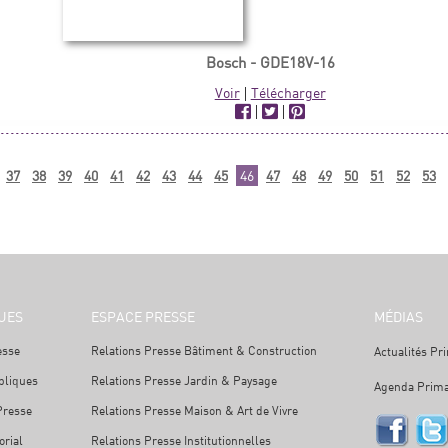
Bosch - GDE18V-16
Voir
|
Télécharger
|
|
37
38
39
40
41
42
43
44
45
46
47
48
49
50
51
52
53
UES
ESPACE PRESSE
MÉDIAS
esse
Relations Presse Bâtiment & Construction
Actualités Pr
bliques
Relations Presse Jardin & Paysage
Agenda Prima
Presse
Relations Presse Maison & Art de Vivre
orial
Relations Presse Institutionnelles