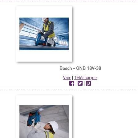
Bosch - GNB 18V-38
Voir
|
Télécharger
|
|