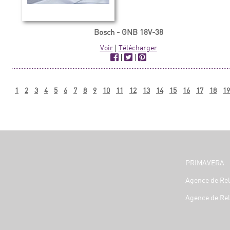
Bosch - GNB 18V-38
Voir
|
Télécharger
|
|
1
2
3
4
5
6
7
8
9
10
11
12
13
14
15
16
17
18
19
PRIMAVERA
Agence de Rel
Agence de Rel