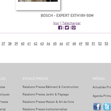
BOSCH - EXPERT EXTH18V-50M
Voir
|
Télécharger
|
|
37
38
39
40
41
42
43
44
45
46
47
48
49
50
51
52
53
UES
ESPACE PRESSE
MÉDIAS
esse
Relations Presse Bâtiment & Construction
Actualités Pr
bliques
Relations Presse Jardin & Paysage
Agenda Prima
Presse
Relations Presse Maison & Art de Vivre
orial
Relations Presse Institutionnelles