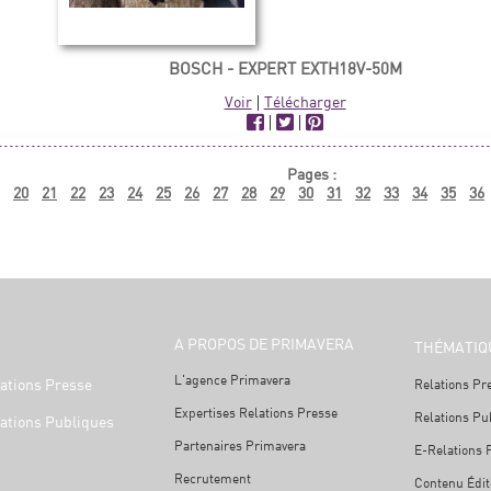
BOSCH - EXPERT EXTH18V-50M
Voir
|
Télécharger
|
|
Pages :
20
21
22
23
24
25
26
27
28
29
30
31
32
33
34
35
36
A PROPOS DE PRIMAVERA
THÉMATIQ
L'agence Primavera
ations Presse
Relations Pr
Expertises Relations Presse
Relations Pu
ations Publiques
Partenaires Primavera
E-Relations 
Recrutement
Contenu Édit