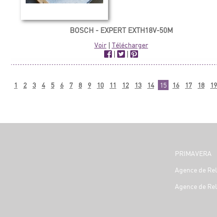
BOSCH - EXPERT EXTH18V-50M
Voir
|
Télécharger
|
|
1
2
3
4
5
6
7
8
9
10
11
12
13
14
15
16
17
18
19
PRIMAVERA
Agence de Rel
Agence de Rel