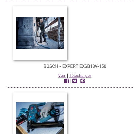
BOSCH - EXPERT EXSB18V-150
Voir
|
Télécharger
|
|