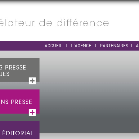
ACCUEIL
I
L'AGENCE
I
PARTENAIRES
I
A