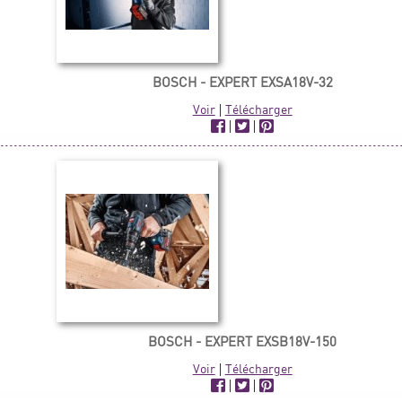
BOSCH - EXPERT EXSA18V-32
Voir
|
Télécharger
|
|
BOSCH - EXPERT EXSB18V-150
Voir
|
Télécharger
|
|