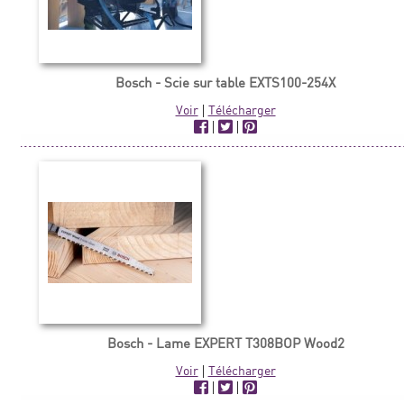
Bosch - Scie sur table EXTS100-254X
Voir
|
Télécharger
|
|
Bosch - Lame EXPERT T308BOP Wood2
Voir
|
Télécharger
|
|