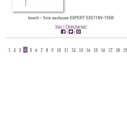
bosch - Scie sauteuse EXPERT EXST18V-155B
Voir
|
Télécharger
|
|
1
2
3
4
5
6
7
8
9
10
11
12
13
14
15
16
17
18
19