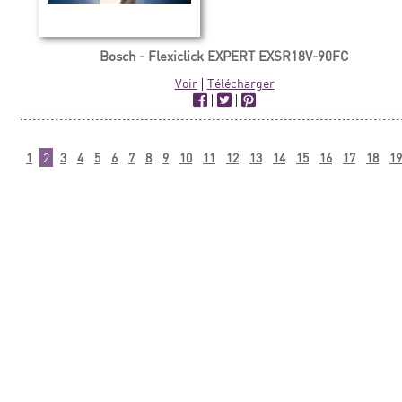
Bosch - Flexiclick EXPERT EXSR18V-90FC
Voir
|
Télécharger
|
|
1
2
3
4
5
6
7
8
9
10
11
12
13
14
15
16
17
18
19