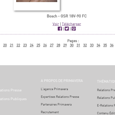
Bosch - GSR 18V-90 FC
Voir
|
Télécharger
|
|
Pages :
20
21
22
23
24
25
26
27
28
29
30
31
32
33
34
35
36
A PROPOS DE PRIMAVERA
THÉMATIQ
L'agence Primavera
ations Presse
Relations Pr
Expertises Relations Presse
Relations Pu
ations Publiques
Partenaires Primavera
E-Relations 
Recrutement
Contenu Édit