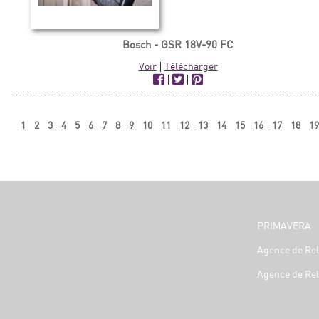
Bosch - GSR 18V-90 FC
Voir
|
Télécharger
|
|
1
2
3
4
5
6
7
8
9
10
11
12
13
14
15
16
17
18
19
PRIMAVERA
Agence de Rel
Agence de Rel