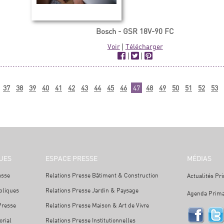
Bosch - GSR 18V-90 FC
Voir
|
Télécharger
|
|
37
38
39
40
41
42
43
44
45
46
47
48
49
50
51
52
53
UES
ESPACE PRESSE
MÉDIAS
esse
Relations Presse Bâtiment & Construction
Actualités Pr
bliques
Relations Presse Jardin & Paysage
Agenda Prima
Presse
Relations Presse Maison & Art de Vivre
orial
Relations Presse Institutionnelles