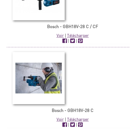
Bosch - GBH18V-28 C / CF
Voir
|
Télécharger
|
|
Bosch - GBH18V-28 C
Voir
|
Télécharger
|
|