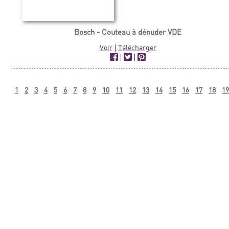
Bosch - Couteau à dénuder VDE
Voir
|
Télécharger
|
|
1
2
3
4
5
6
7
8
9
10
11
12
13
14
15
16
17
18
19