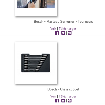
Bosch - Marteau Serrurier - Tournevis
Voir
|
Télécharger
|
|
Bosch - Clé à cliquet
Voir
|
Télécharger
|
|