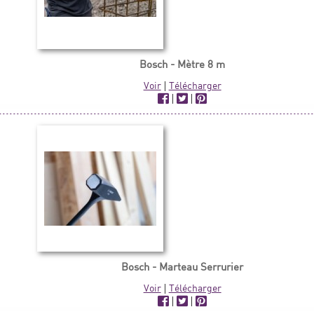
Bosch - Mètre 8 m
Voir
|
Télécharger
|
|
Bosch - Marteau Serrurier
Voir
|
Télécharger
|
|