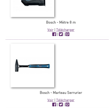
Bosch - Mètre 8 m
Voir
|
Télécharger
|
|
Bosch - Marteau Serrurier
Voir
|
Télécharger
|
|