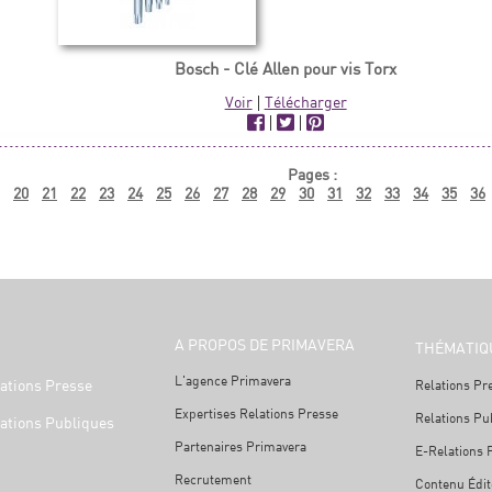
Bosch - Clé Allen pour vis Torx
Voir
|
Télécharger
|
|
Pages :
20
21
22
23
24
25
26
27
28
29
30
31
32
33
34
35
36
A PROPOS DE PRIMAVERA
THÉMATIQ
L'agence Primavera
ations Presse
Relations Pr
Expertises Relations Presse
Relations Pu
ations Publiques
Partenaires Primavera
E-Relations 
Recrutement
Contenu Édit