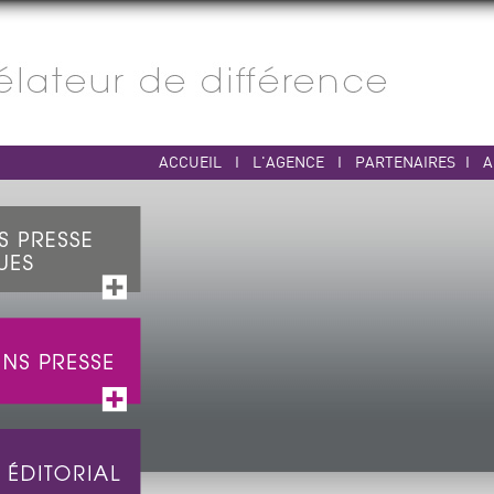
ACCUEIL
I
L'AGENCE
I
PARTENAIRES
I
A