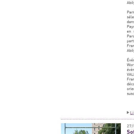
Abil
Parm
séle
dan
Pays
en 
Par
part
Fra
Abil
Évén
Wor
évè
VAL
Fra
déc
ori
susc
L
27/
So