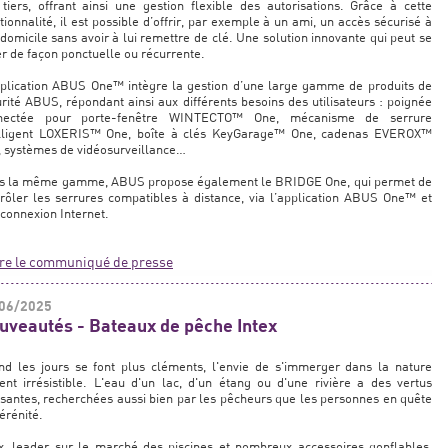
tiers, offrant ainsi une gestion flexible des autorisations. Grâce à cette
tionnalité, il est possible d’offrir, par exemple à un ami, un accès sécurisé à
domicile sans avoir à lui remettre de clé. Une solution innovante qui peut se
r de façon ponctuelle ou récurrente.
pplication ABUS One™ intègre la gestion d’une large gamme de produits de
rité ABUS, répondant ainsi aux différents besoins des utilisateurs : poignée
nectée pour porte-fenêtre WINTECTO™ One, mécanisme de serrure
elligent LOXERIS™ One, boîte à clés KeyGarage™ One, cadenas EVEROX™
 systèmes de vidéosurveillance…
s la même gamme, ABUS propose également le BRIDGE One, qui permet de
rôler les serrures compatibles à distance, via l’application ABUS One™ et
connexion Internet.
ire le communiqué de presse
06/2025
uveautés - Bateaux de pêche Intex
nd les jours se font plus cléments, l'envie de s'immerger dans la nature
ent irrésistible. L'eau d'un lac, d'un étang ou d'une rivière a des vertus
santes, recherchées aussi bien par les pêcheurs que les personnes en quête
érénité.
x, leader sur le marché des piscines et nombreux accessoires gonflables,