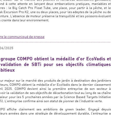
ond à cette attente en lançant deux embarcations pratiques, maniables et
res : le Big Catch Pro Float Tube, une place, pour partir à la pêche, et le
k Excursion Pro K2, une ou deux places, pour les adeptes de la pêche ou de
enture. L'absence de moteur préserve la tranquillité et les poissons évoluent
 crainte dans leur environnement.
ire le communiqué de presse
06/2025
 groupe COMPO obtient la médaille d'or EcoVadis et
 validation de SBTi pour ses objectifs climatiques
bitieux
ur majeur sur le marché des produits de jardin à destination des jardiniers
eurs, COMPO obtient la médaille d'or EcoVadis dans le dernier classement
vril 2025. COMPO devient ainsi la première entreprise de son secteur à
voir la validation de ses objectifs de décarbonation tout au long de sa chaîne
aleur pour les 5 prochaines années par la Science Based Targets Initiative
i). L'entreprise confirme ainsi son statut de pionner de l'industrie verte.
PO affiche clairement ses ambitions de green leader. Engagé depuis
ieurs années dans une stratégie de développement durable, l’entreprise a