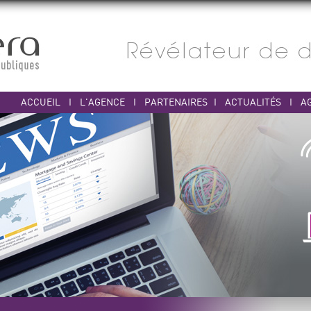
ACCUEIL
I
L'AGENCE
I
PARTENAIRES
I
ACTUALITÉS
I
A