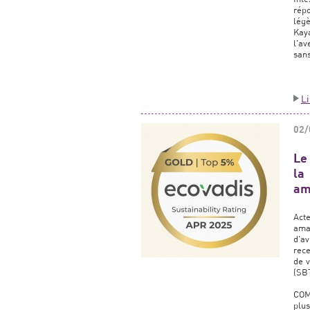
rép
légè
Kaya
l'av
sans
L
02/
Le
la
am
Acte
amat
d'a
rece
de v
(SBT
COM
plus