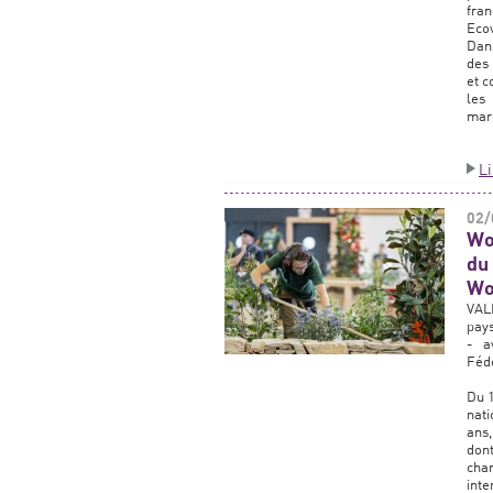
fra
Ecov
Dans
des 
et c
les
marc
L
02/
Wor
du
Wo
VALH
pays
- a
Fédé
Du 1
nati
ans,
dont
cha
int