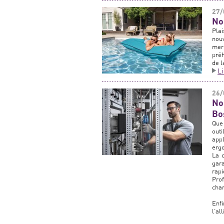
27/
No
Plai
nouv
mer
préh
de l
L
26/
No
Bo
Que 
out
appl
ergo
La c
gar
rap
Prof
chan
Enf
l’al