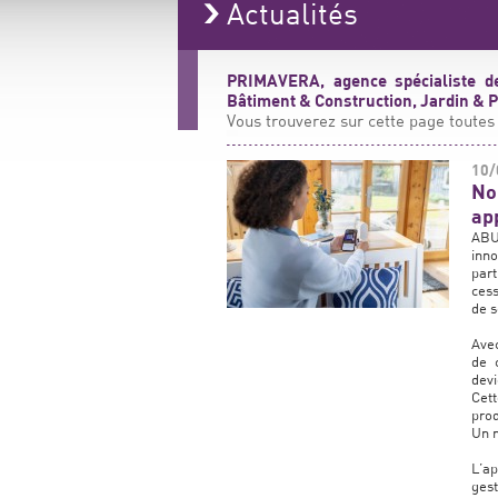
Actualités
PRIMAVERA, agence spécialiste de
Bâtiment & Construction, Jardin & Pa
Vous trouverez sur cette page toutes 
10/
No
ap
ABUS
inn
par
cess
de s
Avec
de 
devi
Cett
pro
Un m
L’a
gest