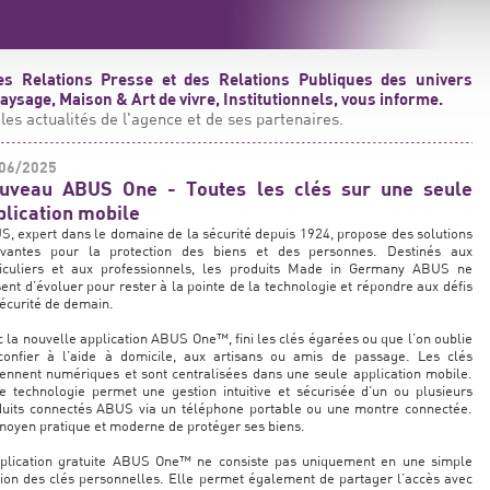
s Relations Presse et des Relations Publiques des univers
ysage, Maison & Art de vivre, Institutionnels, vous informe.
les actualités de l'agence et de ses partenaires.
06/2025
uveau ABUS One - Toutes les clés sur une seule
plication mobile
, expert dans le domaine de la sécurité depuis 1924, propose des solutions
ovantes pour la protection des biens et des personnes. Destinés aux
ticuliers et aux professionnels, les produits Made in Germany ABUS ne
ent d’évoluer pour rester à la pointe de la technologie et répondre aux défis
écurité de demain.
 la nouvelle application ABUS One™, fini les clés égarées ou que l’on oublie
confier à l’aide à domicile, aux artisans ou amis de passage. Les clés
ennent numériques et sont centralisées dans une seule application mobile.
e technologie permet une gestion intuitive et sécurisée d’un ou plusieurs
duits connectés ABUS via un téléphone portable ou une montre connectée.
oyen pratique et moderne de protéger ses biens.
pplication gratuite ABUS One™ ne consiste pas uniquement en une simple
ion des clés personnelles. Elle permet également de partager l’accès avec