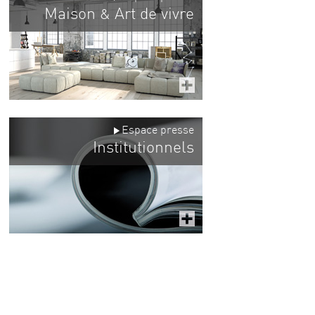
Maison
Art de vivre
&
Espace presse
Institutionnels