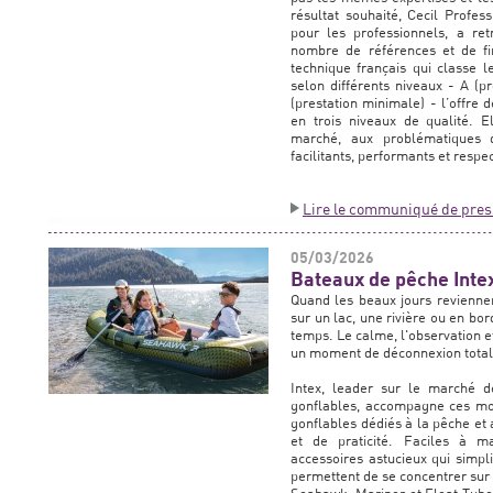
résultat souhaité, Cecil Profes
pour les professionnels, a re
nombre de références et de fin
technique français qui classe le
selon différents niveaux - A (p
(prestation minimale) - l’offre
en trois niveaux de qualité. E
marché, aux problématiques d
facilitants, performants et resp
Lire le communiqué de pres
05/03/2026
Bateaux de pêche Intex 
Quand les beaux jours reviennent
sur un lac, une rivière ou en bo
temps. Le calme, l'observation et
un moment de déconnexion total
Intex, leader sur le marché d
gonflables, accompagne ces mo
gonflables dédiés à la pêche et
et de praticité. Faciles à m
accessoires astucieux qui simpli
permettent de se concentrer sur l