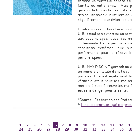
comme un véritable espace de v
famille ou entre amis... Mais 
garantir la longévité des installa
des solutions de qualité lors de 
régulièrement pour éviter les p
Leader reconnu dans l'univers de
UHU étend son expertise au servi
aux besoins spécifiques des m
colle-mastic haute performanc
conditions extrêmes, elle s
performante pour la rénovatio
périphériques.
UHU MAX PISCINE garantit un co
en immersion totale dans l'eau.
piscines. Elle est également tr
véritable atout pour les maiso
mettent à rude épreuve les maté
est sans danger pour la santé.
*Source : Fédération des Profess
Lire le communiqué de pres
1
2
3
4
5
6
7
8
9
10
11
12
13
14
1
24
25
26
27
28
29
30
31
32
33
34
35
3