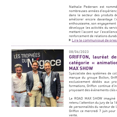
Nathalie Pedersen est nommé
nombreuses années d'expérience
dans le secteur des produits de
améliorer encore davantage l
enthousiasme, son engagement et 
développe les activités du serv
mettant l'accent sur l'excellence
renforcement de relations durab
Lire le communiqué de pres
08/06/2023
GRIFFON, lauréat d
catégorie « animati
MAX SHOW
Spécialiste des systèmes de col
marque du groupe Bolton, Griff
exclusivement dédiés aux pr
formations, Griffon continue d'in
proposant des évènements clés e
Le ROAD MAX SHOW imaginé par
retenu l'attention du jury de l
de personnalités du secteur de l
Griffon ce mercredi 7 juin pour
vente.