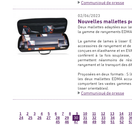
Communiqué de presse
02/06/2023
Nouvelles mallettes 
Deux mallettes adaptées aux l
la gamme de rangements EDMA
La gamme de lames à lisser 
accessoires de rangement et de 
conçues en élasthanne et en EVA
confèrent à la fois souplesse, f
permettent néanmoins de résis
rangement et le transport des 
Proposées en deux formats : S (
les deux mallettes EDMA accue
comportent les vastes gamm
lisser orientables).
Communiqué de presse
1
2
3
4
5
6
7
8
9
10
11
12
13
14
1
24
25
26
27
28
29
30
31
32
33
34
35
3
45
46
47
48
49
50
51
52
5