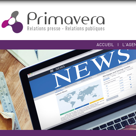
ACCUEIL
I
L'AGE