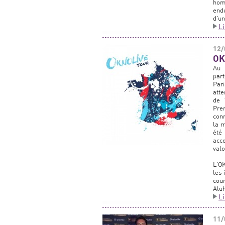
homo
endu
d'un
L
12/
OK
Au 
par
Pari
att
de 
Pre
conn
la 
été
acc
valo
L'O
les 
cou
Alu
L
11/