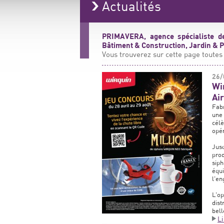
Actualités
PRIMAVERA, agence spécialiste de
Bâtiment & Construction, Jardin & Pa
Vous trouverez sur cette page toutes 
26/
Wi
Ai
Fabr
une
cél
opér
Jus
prod
siph
équ
l'en
L'o
dist
bell
L