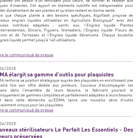
plantes ont besoin d’un fertilisant pour fleurir, se fortifier et résister aux
ques d’insectes. Cet apport en éléments nutritifs est indispensable pour
iter durablement de ses plantes et qu’elles restent en bonne santé.
ce que chaque plante a des besoins spécifiques, Algoflash propose de
veaux engrais liquides utilisables en Agriculture Biologique* avec des
mules nutritives adaptées : parmi eux, l'Engrais liquide Plantes
terranéennes, Oliviers, Figuiers, Grenadiers, l'Engrais liquide Fleurs de
cons et de Terrasses et l'Engrais liquide Géraniums. Chaque bouteille
grais liquide permet jusqu'à 140 utilisations.
ire le communiqué de presse
06/2025
MA élargit sa gamme d’outils pour plaquistes
 renforce sa position stratégique auprès des plaquistes en enrichissant une
velle fois son offre dédiée aux jointeurs. Soucieux d'accompagner les
isans dans l'ensemble de leurs besoins, le fabricant poursuit le
eloppement de gammes complètes et parfaitement adaptées à leurs besoins.
st dans cette démarche qu'EDMA lance une nouvelle série d'outils
ialement conçus pour les plaquistes.
ire le communiqué de presse
06/2025
uveaux stérilisateurs Le Parfait Les Essentiels - Des
veurs préservées