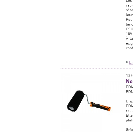
Les
rap
séan
lour
Pour
lanc
GSH
18V-
À la
exig
conf
L
12/
No
EDM
EDM
Dis
EDM
roul
Elle
plaf
Grâ