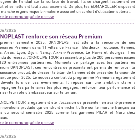
gène de l'enduit sur la surface de travail. Ils se chargent facilement en
it et se nettoient tout aussi aisément. De plus, les EDMAROLLER disposent
 manche ergonomique bi-matière assurant un confort d'utilisation optimal.
ire le communiqué de presse
06/2025
NOPLAST renforce son réseau Premium
premier semestre 2025, OKNOPLAST est allé à la rencontre de ses
tenaires Premium dans 11 villes de France : Bordeaux, Toulouse, Rennes,
s, Arras, Lyon, Dijon, Nancy, Aix-en-Provence, Le Havre et Bourges. Très
endu du réseau, l'OKNOLIVE TOUR a rassemblé plus de 200 personnes issues
120 entreprises partenaires. Moments de partage avec les partenaires
mium OKNOPLAST, ces rencontres de proximité ont permis de renforcer la
aissance produit, de dresser le bilan de l'année et de présenter la vision de
marque pour 2025. Le nouveau contrat du programme Premium a également
 dévoilé lors de ces évènements. Il repose sur une ambition claire :
ompagner les partenaires les plus engagés, renforcer leur performance et
riser leur rôle d'ambassadeur sur le terrain.
KNOLIVE TOUR a également été l'occasion de présenter en avant-première
innovations produits qui viendront enrichir l'offre sur le marché français au
rs du second semestre 2025 comme les gammes PILAR et Naru chez
haus.
ire le communiqué de presse
06/2025