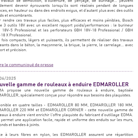
 travaux de démolition, d’ouverture, de perçage, de burinage… peuvent
idement devenir éprouvants lorsqu’ils sont réalisés pendant de longues
ces, en hauteur ou dans des endroits exigus, et d’autant plus avec des outils
ds et encombrants.
 rendre ces travaux plus faciles, plus efficaces et moins pénibles, Bosch
e 3 outils 18V avec un excellent rapport poids/performances : le burineur
 18V-5 Professional et les perforateurs GBH 18V-18 Professional / GBH
18 X Professional.
 fois compacts, légers et puissants, ils permettent de réaliser des travaux
eants dans le béton, la maçonnerie, la brique, la pierre, le carrelage… avec
ort et précision.
ire le communiqué de presse
06/2025
uvelle gamme de rouleaux à enduire EDMAROLLER
A propose une nouvelle gamme de rouleaux à enduire, baptisée
AROLLER, spécialement conçue pour répondre aux besoins des plaquistes.
ponible en quatre tailles - EDMAROLLER 80 MM, EDMAROLLER 180 MM,
AROLLER 220 MM et EDMAROLLER CORNER - cette nouvelle gamme de
eaux à enduire vient enrichir l'offre plaquiste du fabricant d'outillage EDMA.
 permet une application facile, rapide et uniforme des enduits sur les murs,
onds et bandes à joints.
ce à leurs fibres en nylon, les EDMAROLLER assurent une répartition