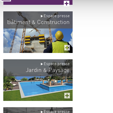
Espace presse
Bâtiment
Construction
&
Espace presse
Jardin
Paysage
&
Espace presse