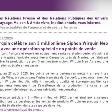
s Relations Presse et des Relations Publiques des univers
ysage, Maison & Art de vivre, Institutionnels, vous informe.
les actualités de l'agence et de ses partenaires.
06/2025
rquin célèbre son 3 millionième Siphon Wirquin Neo
r avec une opération spéciale en points de vente
icant français et expert en équipement sanitaire et plomberie, Wirquin est
 entreprise familiale implantée à Carquefou près de Nantes. Le fabricant
èbre la production de son 3 millionième siphon Wirquin Neo Air avec une
ation spéciale en magasins.
qu'au 29 août 2025, les points de vente partenaires mettent en avant les
uits Wirquin conçus dans l'usine française de Carquefou, avec notamment le
on Wirquin Neo Air. Alliant innovation, qualité et écoresponsabilité, ces
ipements témoignent de l'excellence de la production française et de
gagement de Wirquin pour une fabrication responsable.
pération spéciale « 3 millions » Neo Air 2025 permet ainsi aux enseignes
ributrices de développer les ventes de produits Wirquin en proposant une
e théâtralisation dans les espaces de vente.
ire le communiqué de presse