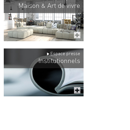
Maison
Art de vivre
&
Espace presse
Institutionnels