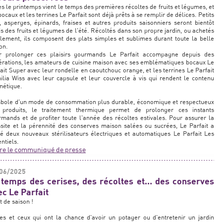
s le printemps vient le temps des premières récoltes de fruits et légumes, et
bocaux et les terrines Le Parfait sont déjà prêts à se remplir de délices. Petits
, asperges, épinards, fraises et autres produits saisonniers seront bientôt
is des fruits et légumes de l'été. Récoltés dans son propre jardin, ou achetés
lement, ils composent des plats simples et sublimes durant toute la belle
on.
r prolonger ces plaisirs gourmands Le Parfait accompagne depuis des
rations, les amateurs de cuisine maison avec ses emblématiques bocaux Le
ait Super avec leur rondelle en caoutchouc orange, et les terrines Le Parfait
lia Wiss avec leur capsule et leur couvercle à vis qui rendent le contenu
métique.
bole d'un mode de consommation plus durable, économique et respectueux
 produits, le traitement thermique permet de prolonger ces instants
mands et de profiter toute l'année des récoltes estivales. Pour assurer la
site et la pérennité des conserves maison salées ou sucrées, Le Parfait a
é deux nouveaux stérilisateurs électriques et automatiques Le Parfait Les
ntiels.
ire le communiqué de presse
06/2025
 temps des cerises, des récoltes et… des conserves
ec Le Parfait
t de saison !
es et ceux qui ont la chance d'avoir un potager ou d'entretenir un jardin