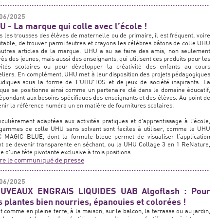
06/2025
U - La marque qui colle avec l’école !
 les trousses des élèves de maternelle ou de primaire, il est fréquent, voire
itable, de trouver parmi feutres et crayons les célèbres bâtons de colle UHU
autres articles de la marque. UHU a su se faire des amis, non seulement
ès des jeunes, mais aussi des enseignants, qui utilisent ces produits pour les
ivités scolaires ou pour développer la créativité des enfants au cours
eliers. En complément, UHU met à leur disposition des projets pédagogiques
ludiques sous la forme de T'UHU'TOS et de jeux de société inspirants. La
ue se positionne ainsi comme un partenaire clé dans le domaine éducatif,
épondant aux besoins spécifiques des enseignants et des élèves. Au point de
nir la référence numéro un en matière de fournitures scolaires.
iculièrement adaptées aux activités pratiques et d'apprentissage à l'école,
 gammes de colle UHU sans solvant sont faciles à utiliser, comme le UHU
C MAGIC BLUE, dont la formule bleue permet de visualiser l'application
t de devenir transparente en séchant, ou la UHU Collage 3 en 1 ReNature,
e d'une tête pivotante exclusive à trois positions.
ire le communiqué de presse
06/2025
UVEAUX ENGRAIS LIQUIDES UAB Algoflash : Pour
s plantes bien nourries, épanouies et colorées !
t comme en pleine terre, à la maison, sur le balcon, la terrasse ou au jardin,