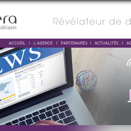
ACCUEIL
I
L'AGENCE
I
PARTENAIRES
I
ACTUALITÉS
I
A