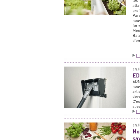
les 
atta
prof
Par
nou
for
Médi
Bal
d'en
L
19/
ED
EDMA
nou
art
dév
C'e
spéc
L
19/
No
sa