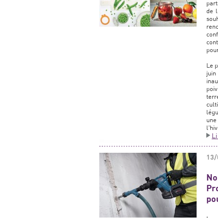
part
de l
sou
ren
conf
cont
pour
Le p
juin
inau
poiv
terr
cult
légu
une
l'hi
L
13/
No
Pr
po