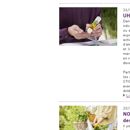
26/
UH
Dans
inév
ou 
aupr
act
d'at
et 
marq
en r
deve
Part
les
STI
avan
doté
L
20/
NO
de
n po