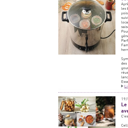
Aprè
les 
pois
suiv
loca
sais
Pou
géné
Parf
Fami
her
Sym
des
gour
réus
lanc
Esse
L
19/
Le
av
C'es
Cell