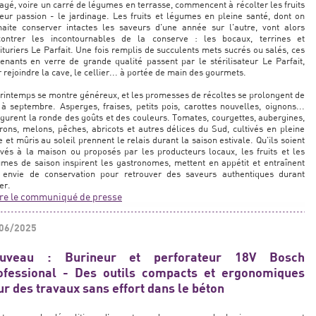
agé, voire un carré de légumes en terrasse, commencent à récolter les fruits
eur passion - le jardinage. Les fruits et légumes en pleine santé, dont on
haite conserver intactes les saveurs d'une année sur l'autre, vont alors
contrer les incontournables de la conserve : les bocaux, terrines et
ituriers Le Parfait. Une fois remplis de succulents mets sucrés ou salés, ces
enants en verre de grande qualité passent par le stérilisateur Le Parfait,
 rejoindre la cave, le cellier... à portée de main des gourmets.
rintemps se montre généreux, et les promesses de récoltes se prolongent de
 à septembre. Asperges, fraises, petits pois, carottes nouvelles, oignons...
gurent la ronde des goûts et des couleurs. Tomates, courgettes, aubergines,
rons, melons, pêches, abricots et autres délices du Sud, cultivés en pleine
e et mûris au soleil prennent le relais durant la saison estivale. Qu'ils soient
ivés à la maison ou proposés par les producteurs locaux, les fruits et les
mes de saison inspirent les gastronomes, mettent en appétit et entraînent
 envie de conservation pour retrouver des saveurs authentiques durant
ver.
ire le communiqué de presse
06/2025
uveau : Burineur et perforateur 18V Bosch
ofessional - Des outils compacts et ergonomiques
ur des travaux sans effort dans le béton