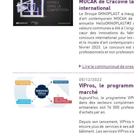
MOCAK de Cracovie la
international
Le Groupe OKNOPLAST a inaugu
d'art contemporain MOCAK de C
annuelle HelloOKNOPLAST#3 d
valeurs communes a été à l'origin
cœur des innovations du fabri
concours international pour les
et le musée d'art contemporai
février 2023. Le concours est o
professionnels et non professio
Lire le communiqué de pres
05/12/2022
VIPros, le programme
marché
Aujourd’hui, le programme VIPr
dans des secteurs complémenta
artisanales soit 76 000 profess
d’achats par an.
Depuis son lancement, VIPros ne 
encore plus de services à ses a
bâtiment. Les services VIPros s’a