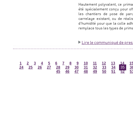
Hautement polyvalent, ce prima
été spécialement conçu pour off
les chantiers de pose de par
carrelage existant, ou de réal
d'humidité pour que la colle ad
remplace tous les types de prim
Lire le communiqué de pres
1
2
3
4
5
6
7
8
9
10
11
12
13
14
1
24
25
26
27
28
29
30
31
32
33
34
35
3
45
46
47
48
49
50
51
52
5