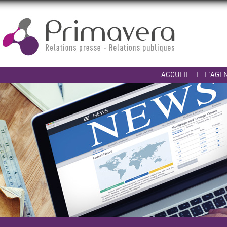
ACCUEIL
I
L'AGE