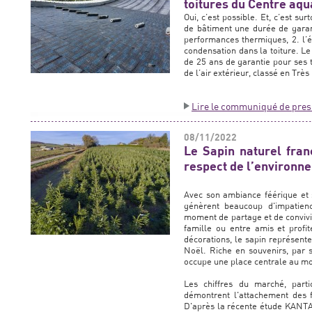
toitures du Centre aqu
Oui, c’est possible. Et, c’est s
de bâtiment une durée de garant
performances thermiques, 2. l’ét
condensation dans la toiture. Le
de 25 ans de garantie pour ses to
de l’air extérieur, classé en Trè
Lire le communiqué de pres
08/11/2022
Le Sapin naturel fra
respect de l’environn
Avec son ambiance féérique et 
génèrent beaucoup d'impatienc
moment de partage et de convivi
famille ou entre amis et profi
décorations, le sapin représent
Noël. Riche en souvenirs, par s
occupe une place centrale au mo
Les chiffres du marché, parti
démontrent l'attachement des f
D'après la récente étude KAN