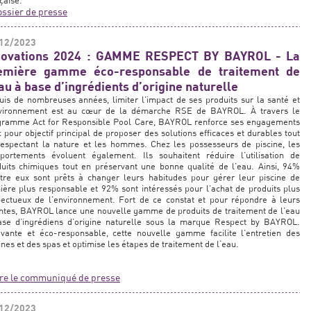
çaise.
ssier de presse
12/2023
novations 2024 : GAMME RESPECT BY BAYROL - La
emière gamme éco-responsable de traitement de
au à base d’ingrédients d’origine naturelle
is de nombreuses années, limiter l’impact de ses produits sur la santé et
nvironnement est au cœur de la démarche RSE de BAYROL. À travers le
gramme Act for Responsible Pool Care, BAYROL renforce ses engagements
 pour objectif principal de proposer des solutions efficaces et durables tout
respectant la nature et les hommes. Chez les possesseurs de piscine, les
portements évoluent également. Ils souhaitent réduire l’utilisation de
uits chimiques tout en préservant une bonne qualité de l’eau. Ainsi, 94%
ntre eux sont prêts à changer leurs habitudes pour gérer leur piscine de
ère plus responsable et 92% sont intéressés pour l’achat de produits plus
pectueux de l’environnement. Fort de ce constat et pour répondre à leurs
ntes, BAYROL lance une nouvelle gamme de produits de traitement de l’eau
ase d’ingrédiens d’origine naturelle sous la marque Respect by BAYROL.
ovante et éco-responsable, cette nouvelle gamme facilite l’entretien des
ines et des spas et optimise les étapes de traitement de l‘eau.
ire le communiqué de presse
12/2023