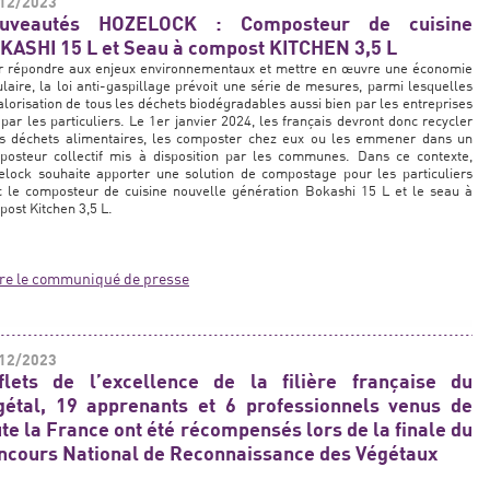
12/2023
uveautés HOZELOCK : Composteur de cuisine
KASHI 15 L et Seau à compost KITCHEN 3,5 L
r répondre aux enjeux environnementaux et mettre en œuvre une économie
ulaire, la loi anti-gaspillage prévoit une série de mesures, parmi lesquelles
alorisation de tous les déchets biodégradables aussi bien par les entreprises
par les particuliers. Le 1er janvier 2024, les français devront donc recycler
rs déchets alimentaires, les composter chez eux ou les emmener dans un
posteur collectif mis à disposition par les communes. Dans ce contexte,
elock souhaite apporter une solution de compostage pour les particuliers
c le composteur de cuisine nouvelle génération Bokashi 15 L et le seau à
ost Kitchen 3,5 L.
ire le communiqué de presse
12/2023
flets de l’excellence de la filière française du
gétal, 19 apprenants et 6 professionnels venus de
ute la France ont été récompensés lors de la finale du
ncours National de Reconnaissance des Végétaux