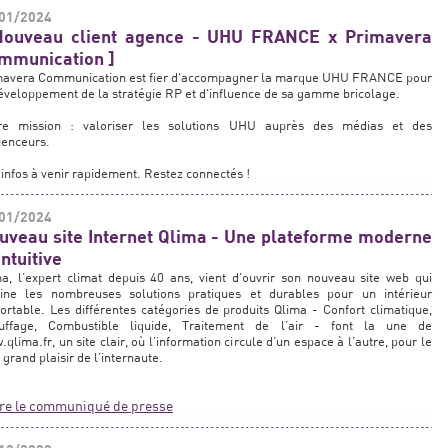
01/2024
Nouveau client agence - UHU FRANCE x Primavera
mmunication ]
mavera Communication est fier d'accompagner la marque UHU FRANCE pour
éveloppement de la stratégie RP et d'influence de sa gamme bricolage.
re mission : valoriser les solutions UHU auprès des médias et des
uenceurs.
infos à venir rapidement. Restez connectés !
01/2024
uveau site Internet Qlima - Une plateforme moderne
intuitive
a, l’expert climat depuis 40 ans, vient d’ouvrir son nouveau site web qui
line les nombreuses solutions pratiques et durables pour un intérieur
ortable. Les différentes catégories de produits Qlima - Confort climatique,
uffage, Combustible liquide, Traitement de l’air - font la une de
qlima.fr, un site clair, où l’information circule d’un espace à l’autre, pour le
 grand plaisir de l’internaute.
ire le communiqué de presse