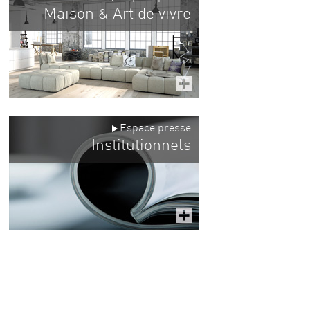
Maison
Art de vivre
&
Espace presse
Institutionnels