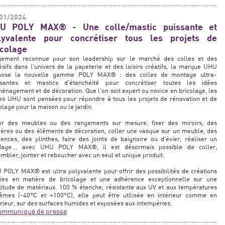
01/2024
U POLY MAX® - Une colle/mastic puissante et
lyvalente pour concrétiser tous les projets de
icolage
gement reconnue pour son leadership sur le marché des colles et des
sifs dans l'univers de la papeterie et des loisirs créatifs, la marque UHU
pose la nouvelle gamme POLY MAX® : des colles de montage ultra-
ssantes et mastics d'étanchéité pour concrétiser toutes les idées
énagement et de décoration. Que l'on soit expert ou novice en bricolage, les
es UHU sont pensées pour répondre à tous les projets de rénovation et de
olage pour la maison ou le jardin.
er des meubles ou des rangements sur mesure, fixer des miroirs, des
ères ou des éléments de décoration, coller une vasque sur un meuble, des
ences, des plinthes, faire des joints de baignoire ou d'évier, réaliser un
dage... avec UHU POLY MAX®, il est désormais possible de coller,
mbler, jointer et reboucher avec un seul et unique produit.
POLY MAX® est ultra polyvalente pour offrir des possibilités de créations
inies en matière de bricolage et une adhérence exceptionnelle sur une
itude de matériaux. 100 % étanche, résistante aux UV et aux températures
rêmes (-40°C et +100°C), elle peut être utilisée en intérieur comme en
rieur, sur des surfaces humides et exposées aux intempéries.
ommuniqué de presse