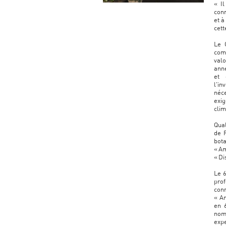
« I
con
et à
cett
Le 
com
valo
anné
et 
l'i
néce
exi
clim
Qual
de F
bot
« A
« Di
Le 6
prof
conn
« Am
en 
nom
expe