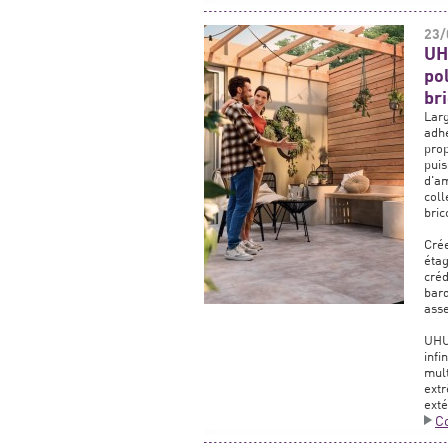
23/
UH
po
br
Lar
adhé
pro
pui
d'am
coll
bric
Cré
étag
créd
bar
asse
UHU 
inf
mult
ext
exté
C