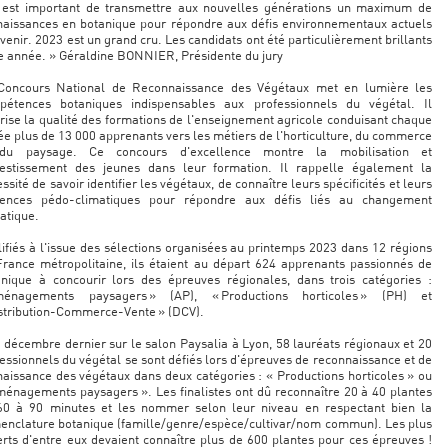
l est important de transmettre aux nouvelles générations un maximum de
naissances en botanique pour répondre aux défis environnementaux actuels
 venir. 2023 est un grand cru. Les candidats ont été particulièrement brillants
e année. » Géraldine BONNIER, Présidente du jury
Concours National de Reconnaissance des Végétaux met en lumière les
pétences botaniques indispensables aux professionnels du végétal. Il
rise la qualité des formations de l'enseignement agricole conduisant chaque
e plus de 13 000 apprenants vers les métiers de l'horticulture, du commerce
du paysage. Ce concours d'excellence montre la mobilisation et
nvestissement des jeunes dans leur formation. Il rappelle également la
ssité de savoir identifier les végétaux, de connaître leurs spécificités et leurs
gences pédo-climatiques pour répondre aux défis liés au changement
atique.
ifiés à l'issue des sélections organisées au printemps 2023 dans 12 régions
rance métropolitaine, ils étaient au départ 624 apprenants passionnés de
anique à concourir lors des épreuves régionales, dans trois catégories :
ménagements paysagers » (AP), « Productions horticoles » (PH) et
stribution-Commerce-Vente » (DCV).
 décembre dernier sur le salon Paysalia à Lyon, 58 lauréats régionaux et 20
essionnels du végétal se sont défiés lors d'épreuves de reconnaissance et de
aissance des végétaux dans deux catégories : « Productions horticoles » ou
énagements paysagers ». Les finalistes ont dû reconnaître 20 à 40 plantes
60 à 90 minutes et les nommer selon leur niveau en respectant bien la
enclature botanique (famille/genre/espèce/cultivar/nom commun). Les plus
rts d'entre eux devaient connaître plus de 600 plantes pour ces épreuves !