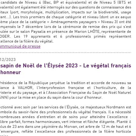
 candidats de Niveau 4 (Bac, BP et équivalents) et de Niveau 5 (BTS et
valents) ont également été interrogés sur des questions de connaissance des
taux (port, morphologie, multiplication, impacts sur la biodiversité, usage
ant...). Les trois premiers de chaque catégorie et niveau (dont un ex aequo
3ème place de la catégorie « Aménagements paysagers » Niveau 3) ont été
ompensés le 7 décembre lors de la cérémonie de remise des prix qui s'est
ulée sur le salon Paysalia en présence de Marion LHÔTE, représentante de
DGER. Les 19 apprenants et 6 professionnels primés représentent
cellence de la filière du végétal.
ommuniqué de presse
12/2023
 sapin de Noël de l'Élysée 2023 - Le végétal français
l'honneur
résidence de la République perpétue la tradition et accorde de nouveau sa
fiance à VALHOR, l’Interprofession française et l’horticulture, de la
risterie et du paysage, et à l’Association Française du Sapin de Noël Naturel
NN) pour la mise en place du sapin dans la cour d’honneur.
ctionné avec soin par les services de l’Élysée, ce majestueux Nordmann est
ymbole du savoir-faire des professionnels du végétal français. Il a nécessité
nombreuses années d’entretien et de soins pour atteindre l’excellence :
libre parfait, formes harmonieuses, vert intense et flèche élégante. Planté il
plus de 23 ans dans une pépinière du Morvan, cet arbre de 12 m de haut et 6
envergure, reflète l’excellence des professionnels de la filière horticole