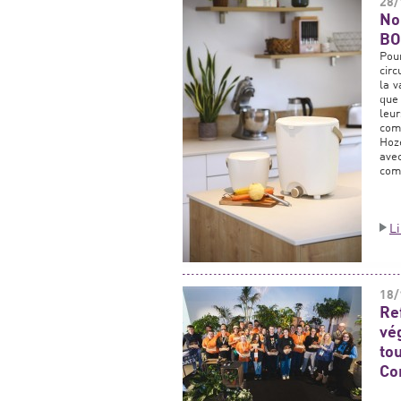
28/
No
BO
Pou
circ
la v
que 
leu
com
Hoz
ave
comp
L
18/
Re
vé
to
Co