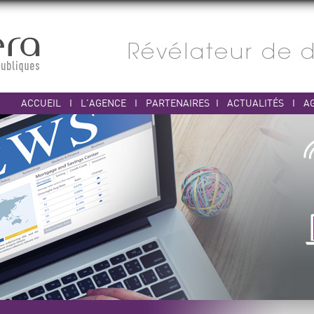
ACCUEIL
I
L'AGENCE
I
PARTENAIRES
I
ACTUALITÉS
I
A