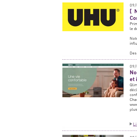
09/
[ 
Co
Pri
le d
Not
infl
Des 
09/
No
et 
Qlim
déc
conf
Cha
www.
plus
L