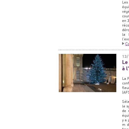
Les
équi
végé
cour
en 
réc
déro
la 
l'ex
C
13/
Le
à 
La P
con
fleu
(AFS
Séle
le s
de 
équi
y a 
m d’