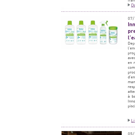
fran
Do
07/
In
pr
l’e
Depu
l’e
pro
avec
en 
com
prod
d’e
mani
res
atte
à b
Inn
pisc
L
05/