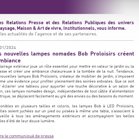
s Relations Presse et des Relations Publiques des univers
ysage, Maison & Art de vivre, Institutionnels, vous informe.
les actualités de l'agence et de ses partenaires.
01/2024
s nouvelles lampes nomades Bob Proloisirs créent
ambiance
lairage extérieur joue un rôle essentiel pour mettre en valeur le jardin ou la
asse et créer une ambiance chaleureuse à la tombée de la nuit. Tendance,
nouvelles lampes Bob Proloisirs, créateur de mobilier de jardin, s’imposent
e une évidence pour profiter pleinement des soirées estivales. Que ce soit
r éclairer une tableou pour apporter une touche décorative à un salon de
in, ces lampes nomades design, indépendantes de tout câble d’alimentation
trique, se déplacent facilement au gré des envies ou des besoins du moment.
onibles en plusieurs tailles et coloris, les lampes Bob à LED Proloisirs,
lles soient juchées sur un pied ou posées à même une table, s’associent à
veille à tous les aménagements extérieurs et accompagnent les belles
ées d’été de leur douce lumière.
ire le communiqué de presse