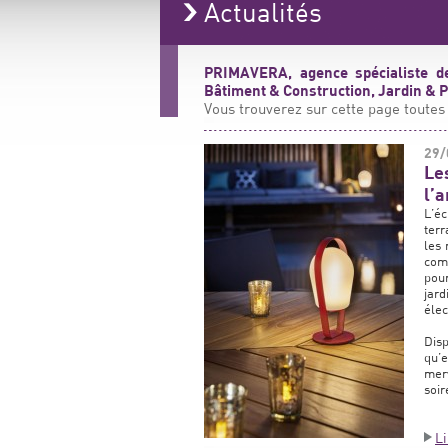
Actualités
PRIMAVERA, agence spécialiste de
Bâtiment & Construction, Jardin & Pa
Vous trouverez sur cette page toutes 
29/
Le
l’
L’éc
terr
les 
comm
pou
jard
élec
Disp
qu’e
mer
soir
L