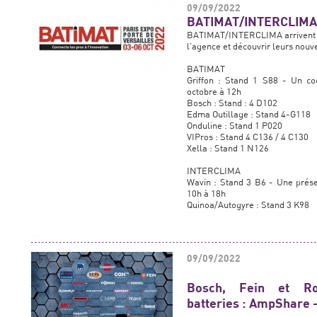
09/09/2022
BATIMAT/INTERCLIMA
BATIMAT/INTERCLIMA arrivent à 
l’agence et découvrir leurs nouv
BATIMAT
Griffon : Stand 1 S88 - Un coc
octobre à 12h
Bosch : Stand : 4 D102
Edma Outillage : Stand 4-G118
Onduline : Stand 1 P020
VIPros : Stand 4 C136 / 4 C130
Xella : Stand 1 N126
INTERCLIMA
Wavin : Stand 3 B6 - Une prése
10h à 18h
Quinoa/Autogyre : Stand 3 K98
09/09/2022
Bosch, Fein et Rot
batteries : AmpShare 