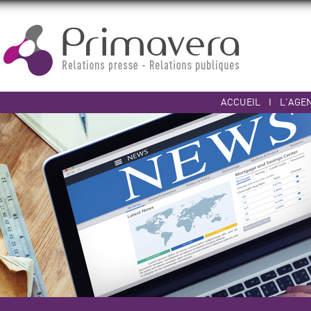
ACCUEIL
I
L'AGE