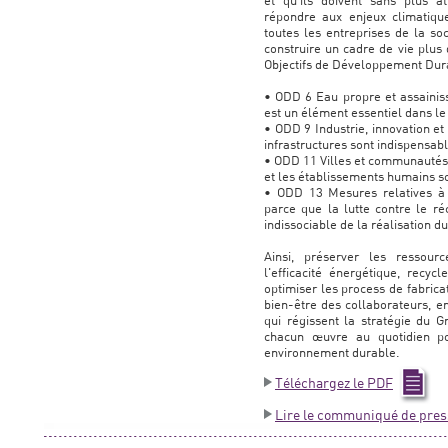
et qu'ils doivent sans plus a
répondre aux enjeux climatiqu
toutes les entreprises de la s
construire un cadre de vie plus
Objectifs de Développement Dur
• ODD 6 Eau propre et assainis
est un élément essentiel dans l
• ODD 9 Industrie, innovation et 
infrastructures sont indispensa
• ODD 11 Villes et communautés du
et les établissements humains soi
• ODD 13 Mesures relatives à 
parce que la lutte contre le r
indissociable de la réalisation 
Ainsi, préserver les ressour
l'efficacité énergétique, recycl
optimiser les process de fabricat
bien-être des collaborateurs, e
qui régissent la stratégie du 
chacun œuvre au quotidien p
environnement durable.
Téléchargez le PDF
Lire le communiqué de pres