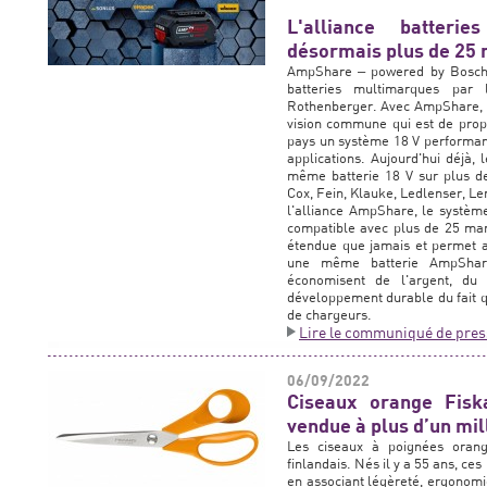
L'alliance batteri
désormais plus de 25
AmpShare ‒ powered by Bosch :
batteries multimarques par 
Rothenberger. Avec AmpShare, l
vision commune qui est de propo
pays un système 18 V performant
applications. Aujourd'hui déjà, 
même batterie 18 V sur plus d
Cox, Fein, Klauke, Ledlenser, L
l'alliance AmpShare, le système
compatible avec plus de 25 mar
étendue que jamais et permet au
une même batterie AmpShare 
économisent de l'argent, du
développement durable du fait qu
de chargeurs.
Lire le communiqué de pres
06/09/2022
Ciseaux orange Fisk
vendue à plus d’un mi
Les ciseaux à poignées orang
finlandais. Nés il y a 55 ans, ce
en associant légèreté, ergonomi