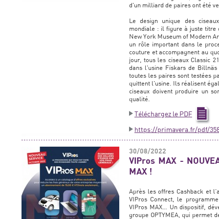
d'un milliard de paires ont été 
Le design unique des ciseaux
mondiale : il figure à juste titr
New York Museum of Modern Art
un rôle important dans le pro
couture et accompagnent au quot
jour, tous les ciseaux Classic 
dans l'usine Fiskars de Billnäs
toutes les paires sont testées p
quittent l'usine. Ils réalisent é
ciseaux doivent produire un so
qualité.
Téléchargez le PDF
https://primavera.fr/pdf/3
30/08/2022
VIPros MAX - NOUVEA
MAX !
Après les offres Cashback et l’
VIPros Connect, le programme 
VIPros MAX… Un dispositif, dév
groupe OPTYMEA, qui permet de 