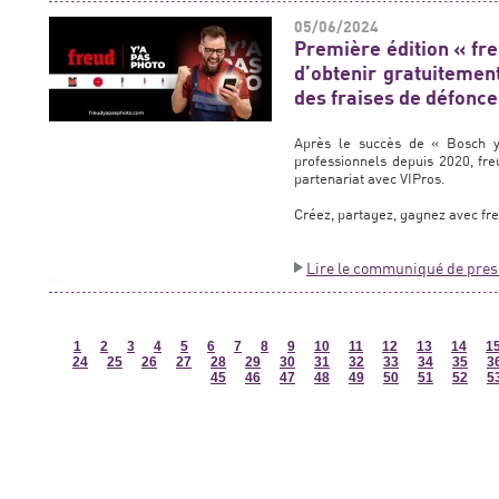
05/06/2024
Première édition « fre
d’obtenir gratuitemen
des fraises de défonc
Après le succès de « Bosch y’
professionnels depuis 2020, fre
partenariat avec VIPros.
Créez, partagez, gagnez avec fre
Lire le communiqué de pres
1
2
3
4
5
6
7
8
9
10
11
12
13
14
1
24
25
26
27
28
29
30
31
32
33
34
35
3
45
46
47
48
49
50
51
52
5