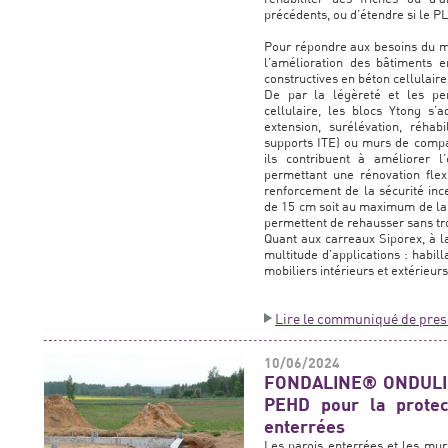
précédents, ou d’étendre si le PL
Pour répondre aux besoins du ma
l’amélioration des bâtiments e
constructives en béton cellulair
De par la légèreté et les pe
cellulaire, les blocs Ytong s’
extension, surélévation, réhabi
supports ITE) ou murs de compar
ils contribuent à améliorer l
permettant une rénovation flex
renforcement de la sécurité inc
de 15 cm soit au maximum de la r
permettent de rehausser sans tro
Quant aux carreaux Siporex, à la
multitude d’applications : habill
mobiliers intérieurs et extérieurs
Lire le communiqué de pres
10/06/2024
FONDALINE® ONDULIN
PEHD pour la protec
enterrées
Les parois enterrées et les mu