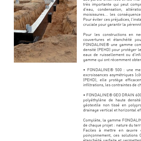
très importante qui peut compro
d'eau, condensation, altérat
moisissures... les conséquenc
Pour éviter ces préjudices, l'ins
cruciale pour garantir la pérennit
Pour les constructions en ne
couvertures et étanchéité po
FONDALINE® une gamme compl
densité (PEHD) pour protéger le
eaux de ruissellement ou d'inf
gamme qui ont récemment obtenu
• FONDALINE® 500 : une memb
excroissances asymétriques (cô
(PEHD), elle protège efficace
infiltrations, les contraintes de c
• FONDALINE® GEO DRAIN 600 : u
polyéthylène de haute densit
géotextile non tissé en polyp
drainage vertical et horizontal ef
Complète, la gamme FONDALINE
de chaque projet : nature du terra
Faciles à mettre en œuvre e
poinçonnement, ces solutions 
étanchéité parfaite et permette