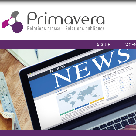
ACCUEIL
I
L'AGE