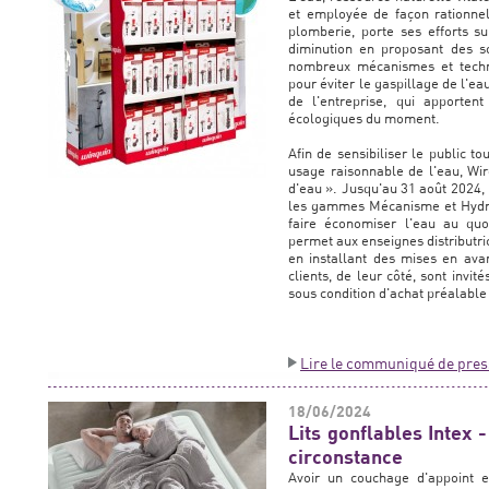
et employée de façon rationnel
plomberie, porte ses efforts s
diminution en proposant des so
nombreux mécanismes et techno
pour éviter le gaspillage de l'ea
de l'entreprise, qui apporten
écologiques du moment.
Afin de sensibiliser le public 
usage raisonnable de l'eau, W
d'eau ». Jusqu'au 31 août 2024, 
les gammes Mécanisme et Hydro
faire économiser l'eau au quo
permet aux enseignes distributri
en installant des mises en av
clients, de leur côté, sont invit
sous condition d'achat préalable 
Lire le communiqué de pres
18/06/2024
Lits gonflables Intex
circonstance
Avoir un couchage d'appoint e