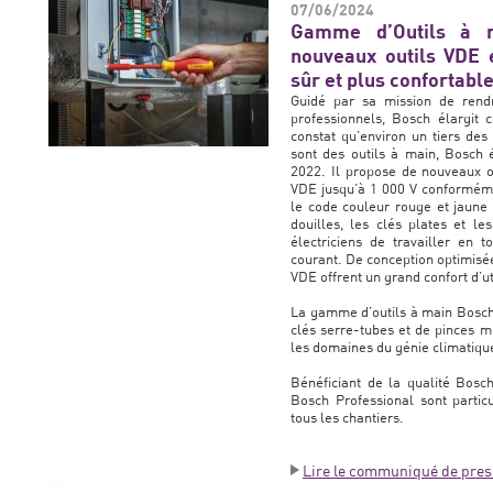
07/06/2024
Gamme d’Outils à m
nouveaux outils VDE e
sûr et plus confortabl
Guidé par sa mission de rendr
professionnels, Bosch élargit 
constat qu’environ un tiers des 
sont des outils à main, Bosch
2022. Il propose de nouveaux out
VDE jusqu’à 1 000 V conforméme
le code couleur rouge et jaune 
douilles, les clés plates et l
électriciens de travailler en 
courant. De conception optimisée
VDE offrent un grand confort d’ut
La gamme d’outils à main Bosch 
clés serre-tubes et de pinces mu
les domaines du génie climatique
Bénéficiant de la qualité Bosc
Bosch Professional sont partic
tous les chantiers.
Lire le communiqué de pres