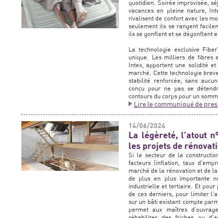
quotidien. Soirée improvisée, sé
vacances en pleine nature, In
rivalisent de confort avec les m
seulement ils se rangent facile
ils se gonflent et se dégonflent 
La technologie exclusive Fibe
unique. Les milliers de fibres 
Intex, apportent une solidité et
marché. Cette technologie breve
stabilité renforcée, sans aucu
conçu pour ne pas se détendr
contours du corps pour un sommei
Lire le communiqué de pres
14/06/2024
La légèreté, l’atout n
les projets de rénovati
Si le secteur de la constructio
facteurs (inflation, taux d’empru
marché de la rénovation et de la
de plus en plus importante n
industrielle et tertiaire. Et pou
de ces derniers, pour limiter l’a
sur un bâti existant compte parmi
permet aux maîtres d’ouvrage
réhabiliter des friches ou d’