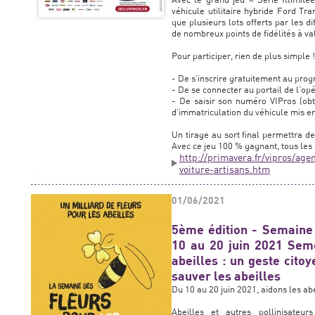
véhicule utilitaire hybride Ford Tr
que plusieurs lots offerts par les
de nombreux points de fidélités à val
Pour participer, rien de plus simple ! I
- De s’inscrire gratuitement au prog
- De se connecter au portail de l’opér
- De saisir son numéro VIPros (obt
d’immatriculation du véhicule mis en
Un tirage au sort final permettra d
Avec ce jeu 100 % gagnant, tous les 
http://primavera.fr/vipros/age
voiture-artisans.htm
01/06/2021
5ème édition - Semaine 
10 au 20 juin 2021 Seme
abeilles : un geste citoy
sauver les abeilles
Du 10 au 20 juin 2021, aidons les abe
Abeilles et autres pollinisateu