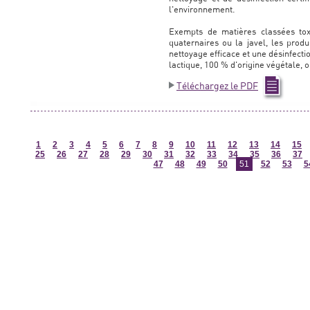
l'environnement.
Exempts de matières classées to
quaternaires ou la javel, les prod
nettoyage efficace et une désinfectio
lactique, 100 % d'origine végétale, 
Téléchargez le PDF
1
2
3
4
5
6
7
8
9
10
11
12
13
14
15
25
26
27
28
29
30
31
32
33
34
35
36
37
47
48
49
50
51
52
53
5