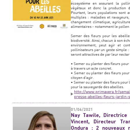
écosystème en assurant la polli
végétaux et donc la production 
Pourtant, leurs populations sont a
multiples : maladies et ravageurs, 
changement climatique, agriculture
alimentaires - notamment le pollen e
Semer des fleurs pour les abeille
biodiversité. Ainsi, chacun à son éch
environnement, peut agir et con
pollinisateurs par un geste simple : 
seront attractives de par leur nectar
• Semer ou planter des fleurs pour l
à travers un acte concret.
• Semer ou planter des fleurs pour l
citoyen d’agir.
• Semer ou planter des fleurs pour l
pour la sauvegarde des abeilles.
http://www.primavera.fr/semai
presse-abeilles-fleurs-jardin
01/06/2021
Nay Tawile, Directrice
Vincent, Directeur Tr
Ondura : 2 nouveaux 