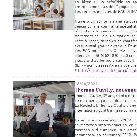
en hiver ou la rafraîchir en é
environnementales de l’époque et au
Les derniers modèles de PAC QLIMA 
Numéro un sur le marché europée
depuis 35 ans comme le spécialist
répond aux besoins des particuliers
traitement de l’air. En matière d
prêts à poser, capables de chauffe
avec un seul groupe extérieur. Pour 
des PAC multi-splits QLIMA peuven
intérieures (SCM 52 DUO) ou 3 unit
pièces à chauffer (ou à climatiser)
QLIMA sont classés A+ en mode chau
http://primavera.fr/qlima/rel
16/06/2021
Thomas Cuvilly, nouveau 
Thomas Cuvilly, 39 ans, vient d’êtr
de mobilier de jardin. Titulaire d’
La Rochelle), Thomas Cuvilly a une
international, dont 8 années comm
Il commence sa carrière en 2004 ch
de terrasses professionnelles, en 
marchés sud-européen, sud-améric
commercial en septembre 2012. Post