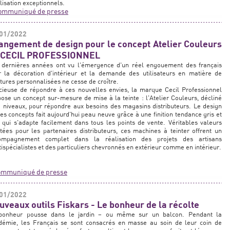
ilisation exceptionnels.
ommuniqué de presse
01/2022
angement de design pour le concept Atelier Couleurs
 CECIL PROFESSIONNEL
 dernières années ont vu l'émergence d'un réel engouement des français
r la décoration d'intérieur et la demande des utilisateurs en matière de
tures personnalisées ne cesse de croître.
cieuse de répondre à ces nouvelles envies, la marque Cecil Professionnel
ose un concept sur-mesure de mise à la teinte : l'Atelier Couleurs, décliné
 niveaux, pour répondre aux besoins des magasins distributeurs. Le design
es concepts fait aujourd'hui peau neuve grâce à une finition tendance gris et
 qui s'adapte facilement dans tous les points de vente. Véritables valeurs
tées pour les partenaires distributeurs, ces machines à teinter offrent un
ompagnement complet dans la réalisation des projets des artisans
ispécialistes et des particuliers chevronnés en extérieur comme en intérieur.
ommuniqué de presse
01/2022
uveaux outils Fiskars - Le bonheur de la récolte
bonheur pousse dans le jardin – ou même sur un balcon. Pendant la
démie, les Français se sont consacrés en masse au soin de leur coin de