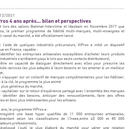
12/2021
ros 4 ans après... bilan et perspectives
st lors des salons Batimat-Interclima et Ideobain en Novembre 2017 que
ros, le premier programme de fidélité multi-marques, multi-enseignes et
i-canal du marché, a été officiellement lancé.
 l’aide de quelques industriels précurseurs, VIPros a initié un dispositif
ue en France, capable :
identifier les entreprises artisanales susceptibles d’acheter leurs produits
 industriels s’arrêtaient jusqu’à lors aux seuls contacts distributeurs),
’être en capacité de dialoguer directement avec elles pour prescrire les
uits-services les plus adaptés à leurs besoins et les amener à un meilleur
ge,
 s’appuyer sur un collectif de marques complémentaires pour les fidéliser,
 à la clé, le programme le plus animé
e plus généreux du marché,
 capitaliser sur le retour d’expérience partagé avec l’ensemble des marques
 identifier des besoins, anticiper des renouvellements, faire des offres
ées et donc plus intéressantes pour les artisans.
 ans, le programme VIPros a :
nregistré une base hyper qualifiée de 11 000 entreprises artisanales,
résentant selon les classifications de l’Insee,entre 45 000 et 85 000
isateurs professionnels,
éveloppé l’outil le plus élaboré du marché pour gérer une relation