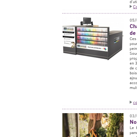
d’ut
C
05/
Ch
de
Ces
pou
pein
Sou
prop
en 3
de c
bois
ajou
acc
mult
c
03/
No
Le 
pan