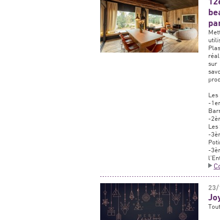
12
be
pa
Mett
util
Pla
réal
sur 
savo
prod
Les 
-1er
Barr
-2èm
Les 
-3èm
Poti
-3èm
l’En
C
23/
Jo
Tout