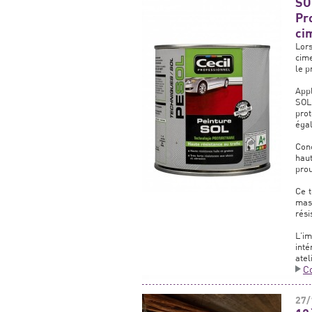
SO
Pr
ci
Lors
cime
le p
Appl
SOL
pro
éga
Con
haut
prou
Ce t
mass
rési
L’im
inté
atel
C
27/