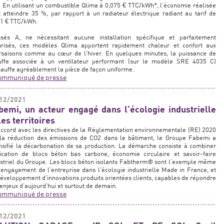
 En utilisant un combustible Qlima à 0,075 € TTC/kWh*, l’économie réalisée
 atteindre 35 %, par rapport à un radiateur électrique radiant au tarif de
71 € TTC/kWh.
ssés A, ne nécessitant aucune installation spécifique et parfaitement
urisés, ces modèles Qlima apportent rapidement chaleur et confort aux
ersaisons comme au cœur de l’hiver. En quelques minutes, la puissance de
uffe associée à un ventilateur performant (sur le modèle SRE 4035 C)
auffe agréablement la pièce de façon uniforme.
ommuniqué de presse
12/2021
bemi, un acteur engagé dans l’écologie industrielle
les territoires
ccord avec les directives de la Réglementation environnementale (RE) 2020
 la réduction des émissions de CO2 dans le bâtiment, le Groupe Fabemi a
nsifié la décarbonation de sa production. La démarche consiste à combiner
rication de blocs béton bas carbone, économie circulaire et savoir-faire
striel du Groupe. Les blocs béton isolants Fabtherm® sont l’exemple même
’engagement de l’entreprise dans l’écologie industrielle Made in France, et
éveloppement d’innovations produits orientées clients, capables de répondre
enjeux d’aujourd’hui et surtout de demain.
ommuniqué de presse
12/2021