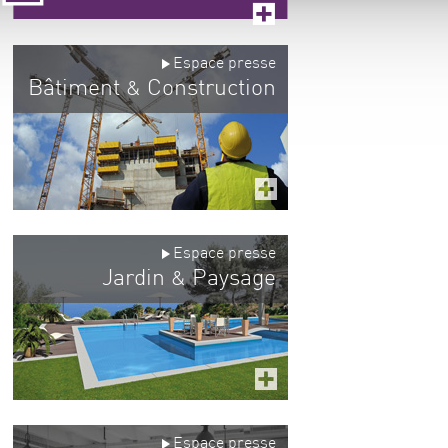
Espace presse
Bâtiment
Construction
&
Espace presse
Jardin
Paysage
&
Espace presse