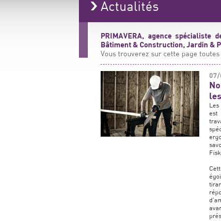
Actualités
PRIMAVERA, agence spécialiste de
Bâtiment & Construction, Jardin & Pa
Vous trouverez sur cette page toutes 
07/
No
le
Les 
est
trav
spéc
ergo
savo
Fisk
Cet
égoï
tira
rép
d’am
avan
prés