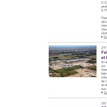
C-2.
peut
0,1
Cla
séc
int
cha
réch
C
29/
Fa
et 
En a
sur
inte
fab
indu
de l
du d
aux 
C
28/