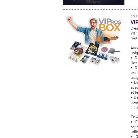
17/
VIP
C’e
VIP
mult
Avec
uniq
• D’
(les
• D
prod
usa
• De
avec
et l
• De
pour
cibl
En 4
• E
rep
util
• D