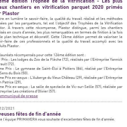
ème édition Trophée de la Vitrification - Les plus
aux chantiers en vitrification parquet 2020 primés
r Plastor
re en lumière le savoir-faire, la qualité du travail réalisé et les méthodes
isées par les parqueteurs, tel est l’objectif des Trophées de la Vitrification
stor. À travers cette récompense, Plastor distingue, parmi les chantiers
isés en cours d’année, les plus remarquables en termes de finition à la fois
le plan technique et décoratif. Cette 12ème édition permet de valoriser le
ir-faire de ces professionnels et la qualité du travail accompli avec les
uits Plastor.
lauréats récompensés pour cette 12ème édition sont :
 Prix : Les lodges du Zoo de la Flèche (72), réalisés par l’Entreprise Yannick
ault (72).
e Prix : Le gymnase de Saint-Éloi à Poitiers (86), réalisé par l’Entreprise
Sens du Bois (50).
e Prix ex-aequo : L’Auberge du Vieux Château (29), réalisée par l’Entreprise
n Patrice (29),
e Prix ex-aequo : La salle de spectacle de Vic-sur-Seille (57), réalisée par
treprise Les créations d’Olivier (57).
ommuniqué de presse
12/2021
yeuses fêtes de fin d'année
e l’équipe PRIMAVERA vous souhaite d’excellentes fêtes de fin d’année.