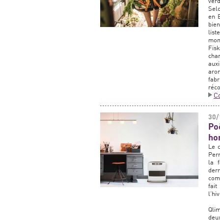
verd
Selo
en E
bien
list
mom
Fisk
cha
auxi
arom
fabr
réco
C
30/
Po
ho
Le 
Perm
la 
der
comm
fait
l’hi
Qlim
deu