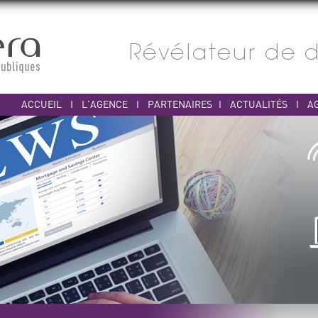
ACCUEIL
I
L'AGENCE
I
PARTENAIRES
I
ACTUALITÉS
I
A