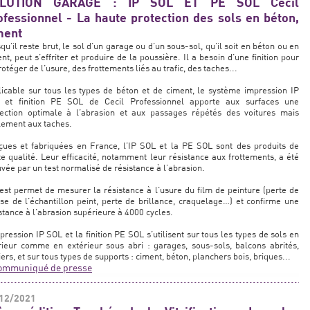
LUTION GARAGE : IP SOL ET PE SOL Cecil
ofessionnel - La haute protection des sols en béton,
ment
qu’il reste brut, le sol d’un garage ou d’un sous-sol, qu’il soit en béton ou en
nt, peut s’effriter et produire de la poussière. Il a besoin d’une finition pour
rotéger de l’usure, des frottements liés au trafic, des taches...
icable sur tous les types de béton et de ciment, le système impression IP
 et finition PE SOL de Cecil Professionnel apporte aux surfaces une
tection optimale à l’abrasion et aux passages répétés des voitures mais
lement aux taches.
çues et fabriquées en France, l’IP SOL et la PE SOL sont des produits de
e qualité. Leur efficacité, notamment leur résistance aux frottements, a été
vée par un test normalisé de résistance à l’abrasion.
est permet de mesurer la résistance à l’usure du film de peinture (perte de
e de l’échantillon peint, perte de brillance, craquelage…) et confirme une
stance à l’abrasion supérieure à 4000 cycles.
pression IP SOL et la finition PE SOL s’utilisent sur tous les types de sols en
rieur comme en extérieur sous abri : garages, sous-sols, balcons abrités,
iers, et sur tous types de supports : ciment, béton, planchers bois, briques...
ommuniqué de presse
12/2021