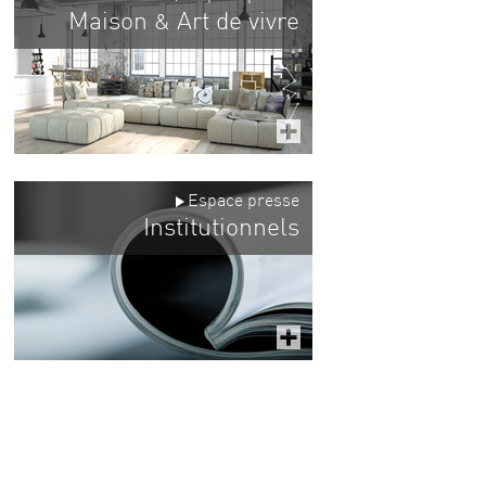
Maison
Art de vivre
&
Espace presse
Institutionnels