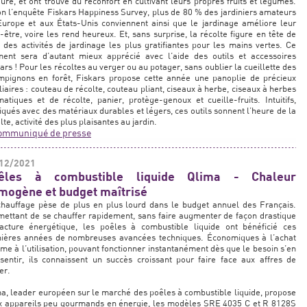
ure, et ont trouvé du réconfort en cultivant leurs propres fruits et légumes.
n l’enquête Fiskars Happiness Survey, plus de 80 % des jardiniers amateurs
urope et aux États-Unis conviennent ainsi que le jardinage améliore leur
-être, voire les rend heureux. Et, sans surprise, la récolte figure en tête de
e des activités de jardinage les plus gratifiantes pour les mains vertes. Ce
ent sera d’autant mieux apprécié avec l’aide des outils et accessoires
ars ! Pour les récoltes au verger ou au potager, sans oublier la cueillette des
mpignons en forêt, Fiskars propose cette année une panoplie de précieux
liaires : couteau de récolte, couteau pliant, ciseaux à herbe, ciseaux à herbes
atiques et de récolte, panier, protège-genoux et cueille-fruits. Intuitifs,
iqués avec des matériaux durables et légers, ces outils sonnent l’heure de la
lte, activité des plus plaisantes au jardin.
ommuniqué de presse
12/2021
êles à combustible liquide Qlima - Chaleur
mogène et budget maîtrisé
chauffage pèse de plus en plus lourd dans le budget annuel des Français.
ettant de se chauffer rapidement, sans faire augmenter de façon drastique
facture énergétique, les poêles à combustible liquide ont bénéficié ces
nières années de nombreuses avancées techniques. Économiques à l’achat
e à l’utilisation, pouvant fonctionner instantanément dès que le besoin s’en
 sentir, ils connaissent un succès croissant pour faire face aux affres de
ver.
a, leader européen sur le marché des poêles à combustible liquide, propose
x appareils peu gourmands en énergie, les modèles SRE 4035 C et R 8128S