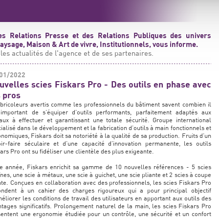
s Relations Presse et des Relations Publiques des univers
ysage, Maison & Art de vivre, Institutionnels, vous informe.
les actualités de l'agence et de ses partenaires.
01/2022
uvelles scies Fiskars Pro - Des outils en phase avec
s pros
bricoleurs avertis comme les professionnels du bâtiment savent combien il
 important de s’équiper d’outils performants, parfaitement adaptés aux
aux à effectuer et garantissant une totale sécurité. Groupe international
ialisé dans le développement et la fabrication d’outils à main fonctionnels et
nomiques, Fiskars doit sa notoriété à la qualité de sa production. Fruits d’un
ir-faire séculaire et d’une capacité d’innovation permanente, les outils
ars Pro ont su fidéliser une clientèle des plus exigeante.
te année, Fiskars enrichit sa gamme de 10 nouvelles références - 5 scies
nes, une scie à métaux, une scie à guichet, une scie pliante et 2 scies à coupe
nte. Conçues en collaboration avec des professionnels, les scies Fiskars Pro
ondent à un cahier des charges rigoureux qui a pour principal objectif
éliorer les conditions de travail des utilisateurs en apportant aux outils des
tages significatifs. Prolongement naturel de la main, les scies Fiskars Pro
entent une ergonomie étudiée pour un contrôle, une sécurité et un confort